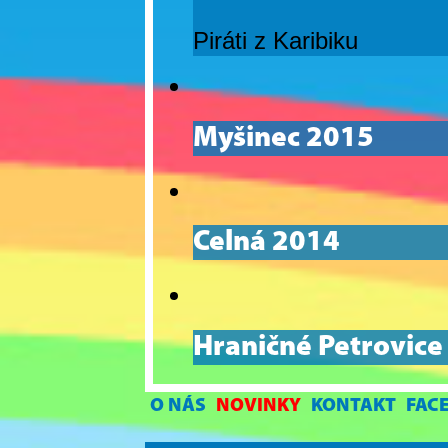
Piráti z Karibiku
Myšinec 2015
Celná 2014
Hraničné Petrovice
O NÁS
NOVINKY
KONTAKT
FAC