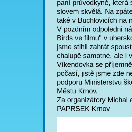
paní průvodkyně, která 
slovem skvělá. Na zpáteč
také v Buchlovicích na 
V pozdním odpoledni nás
Birds ve filmu" v uhers
jsme stihli zahrát spous
chalupě samotné, ale i v
Víkendovka se příjemně
počasí, jistě jsme zde 
podporu Ministerstvu šk
Městu Krnov.
Za organizátory Michal 
PAPRSEK Krnov