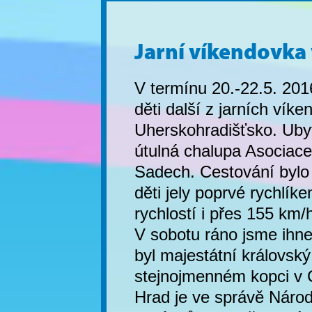
Jarní víkendovka
V termínu 20.-22.5. 20
děti další z jarních vík
Uherskohradišťsko. Uby
útulná chalupa Asociac
Sadech. Cestování bylo 
děti jely poprvé rychlík
rychlostí i přes 155 km/
V sobotu ráno jsme ihned
byl majestátní královský
stejnojmenném kopci v 
Hrad je ve správě Náro