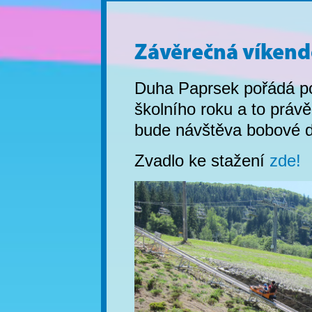
Závěrečná víkend
Duha Paprsek pořádá po
školního roku a to práv
bude návštěva bobové 
Zvadlo ke stažení
zde!