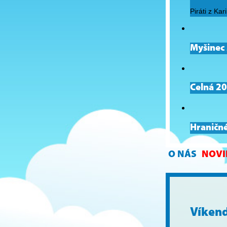
Piráti z Kar
Myšinec
Celná 2
Hraničné
O NÁS
NOVI
Víkend