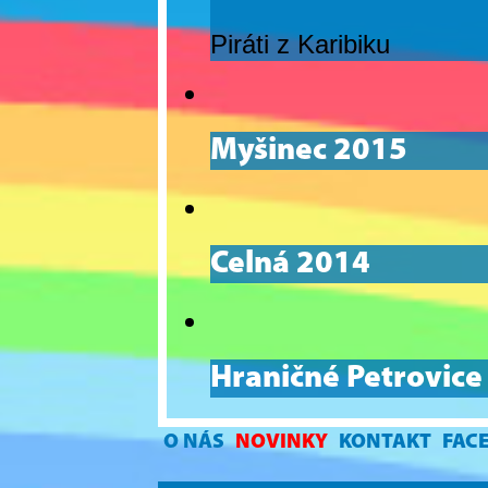
Piráti z Karibiku
Myšinec 2015
Celná 2014
Hraničné Petrovice
O NÁS
NOVINKY
KONTAKT
FAC