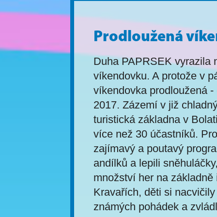
Prodloužená víke
Duha PAPRSEK vyrazila na
víkendovku. A protože v pát
víkendovka prodloužená - o
2017. Zázemí v již chladn
turistická základna v Bola
více než 30 účastníků. Pro 
zajímavý a poutavý program
andílků a lepili sněhuláčky
množství her na základně i
Kravařích, děti si nacvičil
známých pohádek a zvládly